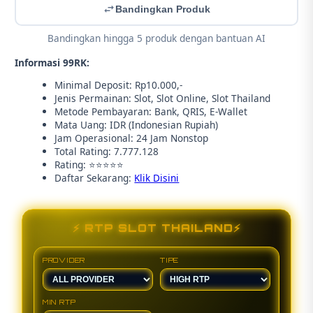
Bandingkan Produk
Bandingkan hingga 5 produk dengan bantuan AI
Informasi 99RK:
Minimal Deposit: Rp10.000,-
Jenis Permainan: Slot, Slot Online, Slot Thailand
Metode Pembayaran: Bank, QRIS, E-Wallet
Mata Uang: IDR (Indonesian Rupiah)
Jam Operasional: 24 Jam Nonstop
Total Rating: 7.777.128
Rating: ⭐⭐⭐⭐⭐
Daftar Sekarang:
Klik Disini
⚡ RTP SLOT THAILAND⚡
PROVIDER
TIPE
MIN RTP