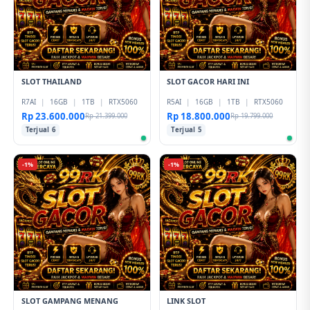
SLOT THAILAND
SLOT GACOR HARI INI
R7AI
|
16GB
|
1TB
|
RTX5060
R5AI
|
16GB
|
1TB
|
RTX5060
Rp 23.600.000
Rp 18.800.000
Rp 21.399.000
Rp 19.799.000
Terjual 6
Terjual 5
-1%
-1%
SLOT GAMPANG MENANG
LINK SLOT