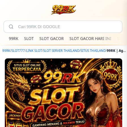
99RK
SLOT
SLOT GACOR
SLOT GACOR HARI INI
SLOT
99RK
/
SLOT777
/
LINK SLOT
/
SLOT SERVER THAILAND
/
SITUS THAILAND
/
99RK | Agen Situs Slot Terpercaya Se Indonesia Pasti Bayar Berapapun Kemenangan Anda