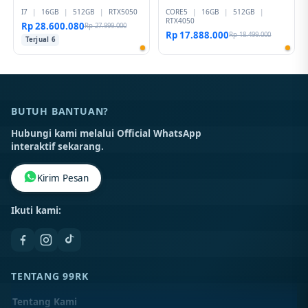
I7
|
16GB
|
512GB
|
RTX5050
CORE5
|
16GB
|
512GB
|
RTX4050
Rp 28.600.080
Rp 27.999.000
Rp 17.888.000
Rp 18.499.000
Terjual 6
BUTUH BANTUAN?
Hubungi kami melalui Official WhatsApp
interaktif sekarang.
Kirim Pesan
Ikuti kami:
TENTANG 99RK
Tentang Kami