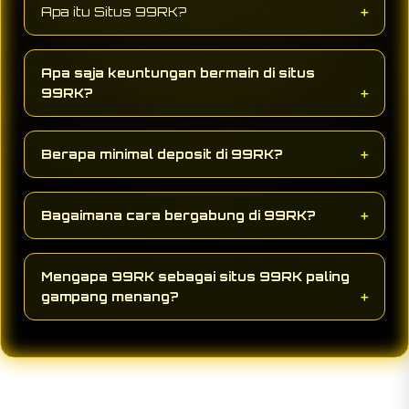
Apa itu Situs 99RK?
99RK adalah agen situs slot gacor thailand
resmi yang terpercaya memiliki identitas sejak
Apa saja keuntungan bermain di situs
2020 dengan bonus menarik seputar
99RK?
permainan taruhan online paling ekslusif.
99RK telah mengantongi lisensi resmi perjudian
online, dimana menyediakan akses permainan
Berapa minimal deposit di 99RK?
slot online gacor dengan transaksi super cepat,
sistem keamanan canggih dan dilengkapi
Minimal deposit di situs 99RK sebesar 10000,
layanan pelanggan 24/7 nonstop.
bisa akses tanpa batas untuk seluruh fitur
Bagaimana cara bergabung di 99RK?
permainan slot online thailand secara lengkap
disini.
Cukup mudah untuk bergabung bersama kami.
Kunjungin halaman resmi dan mengisi data
Mengapa 99RK sebagai situs 99RK paling
secara valid di formulir daftar. Tunggulah
gampang menang?
beberapa menit dan selamat akun anda telah
terdaftar secara resmi disini.
Reputasi transaksi telah terbukti aman
membuat 99RK selaku situs 99RK di kalangan
penggemar slot resmi berikan ratusan mesin
paling gampang menang hari ini.